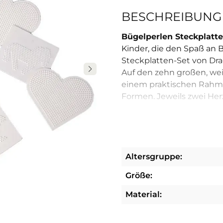
BESCHREIBUNG
Bügelperlen Steckplatt
Kinder, die den Spaß an 
Steckplatten-Set von Dr
Auf den zehn großen, wei
einem praktischen Rahme
Formen. Jeweils zwei Her
mit den bunten Bügelperl
Ohne Bügelperlen Steckp
Das Zusammenfügen und 
Altersgruppe:
beliebtesten Freizeitbes
Größe:
bunten Playbox-Bügelper
können, müssen sie erst 
Material:
zusammengesteckt werde
Steckplatten-Set von Dra