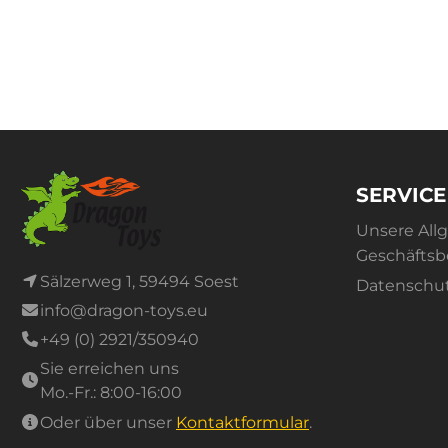
SERVICE
Unsere All
Geschäfts
Sälzerweg 1, 59494 Soest
Datenschu
info@dragon-toys.eu
+49 (0) 2921/350940
Sie erreichen uns
Mo.-Fr.: 8:00-16:00
Oder über unser
Kontaktformular
.