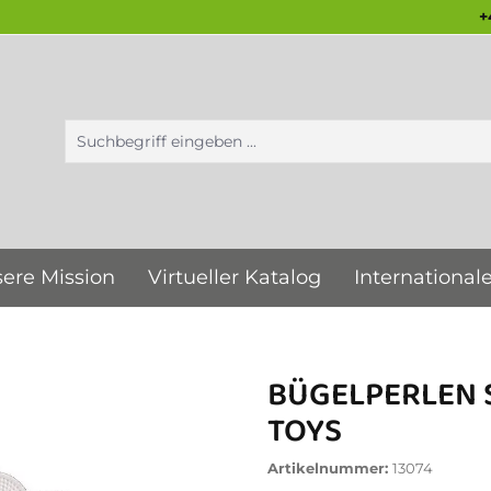
+
ere Mission
Virtueller Katalog
International
BÜGELPERLEN S
OYS
Artikelnummer:
13074