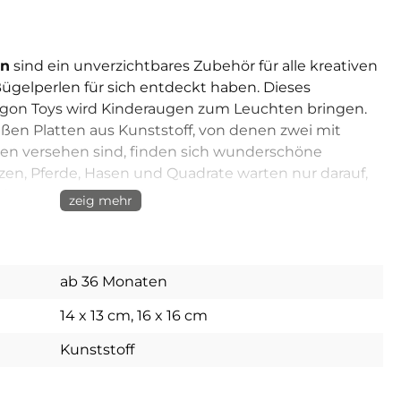
en
sind ein unverzichtbares Zubehör für alle kreativen
Bügelperlen für sich entdeckt haben. Dieses
agon Toys wird Kinderaugen zum Leuchten bringen.
ßen Platten aus Kunststoff, von denen zwei mit
n versehen sind, finden sich wunderschöne
zen, Pferde, Hasen und Quadrate warten nur darauf,
en verziert zu werden.
zeig mehr
latten kein Bügelperlenspaß
Schmelzen von Bügelperlen ist eine der
ab 36 Monaten
chäftigungen für Kinder. Doch bevor die kleinen
14 x 13 cm
, 16 x 16 cm
len zu kunstvollen Bildern verschmolzen werden
sorgfältig auf Bügelperlen Steckplatten
Kunststoff
n. Genau aus diesem Grund ist dieses
gon Toys unverzichtbar. Die Playbox-Steckplatten