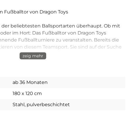
em Fußballtor von Dragon Toys
 der beliebtesten Ballsportarten überhaupt. Ob mit
e oder im Hort: Das Fußballtor von Dragon Toys
nende Fußballturniere zu veranstalten. Bereits die
tieren von diesem Teamsport. Sie sind auf der Suche
tarten? Dann ist das rote Fußballtor eine gute Wahl.
zeig mehr
 Kinder ab vier Jahren geeignet
und 120 cm hoch. Es eignet sich besonders für Kinder,
ab 36 Monaten
 Schule besuchen. Der Rahmen, bestehend aus
180 x 120 cm
l und ausgestattet mit einem Standard-Netz, ist rot.
esondere für den Hallenfußball. Kommt aber auch für
Stahl, pulverbeschichtet
e.
ein Teamsport