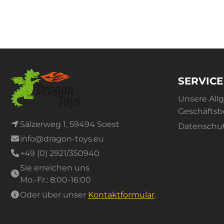
SERVICE
Unsere All
Geschäfts
Sälzerweg 1, 59494 Soest
Datenschu
info@dragon-toys.eu
+49 (0) 2921/350940
Sie erreichen uns
Mo.-Fr.: 8:00-16:00
Oder über unser
Kontaktformular
.