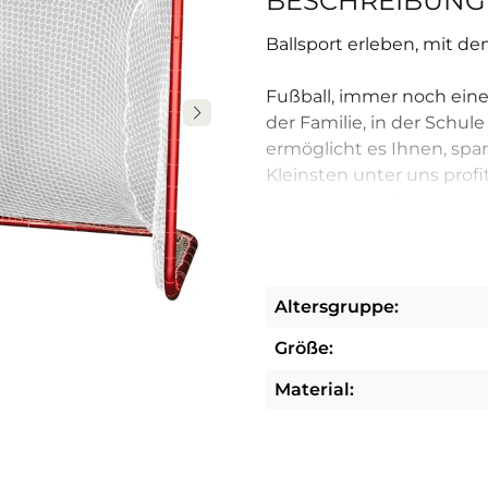
BESCHREIBUNG
Ballsport erleben, mit d
Fußball, immer noch eine
der Familie, in der Schul
ermöglicht es Ihnen, span
Kleinsten unter uns profi
nach Zubehör für Ballspor
Das Hallenfußballtor, für
Das Tor ist 180 cm breit 
Altersgruppe:
die einen Hort oder die
Größe:
pulverbeschichtetem Stah
Das Tor eignet sich insb
Material:
den Außenbereich infrag
Fußball ist mehr als nur 