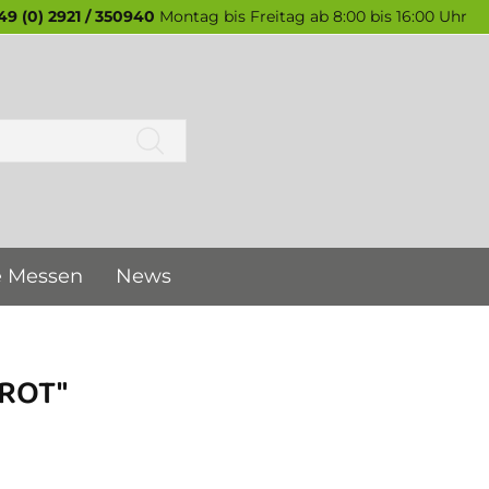
49 (0) 2921 / 350940
Montag bis Freitag ab 8:00 bis 16:00 Uhr
e Messen
News
ROT"