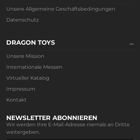
Bestellen Sie jetzt und machen Sie das Lesen für
Unsere Allgemeine Geschäftsbedingungen
Ihre Schützlinge zu einem magischen Erlebnis!
Datenschutz
DRAGON TOYS
Unsere Mission
Internationale Messen
Virtueller Katalog
Impressum
Kontakt
NEWSLETTER ABONNIEREN
Wir werden Ihre E-Mail-Adresse niemals an Dritte
weitergeben.