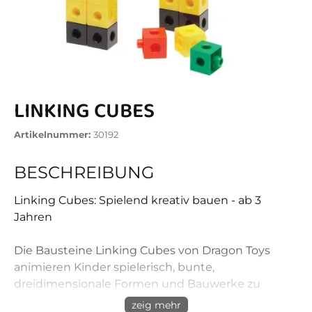
LINKING CUBES
Artikelnummer:
30192
BESCHREIBUNG
Linking Cubes: Spielend kreativ bauen - ab 3
Jahren
Die Bausteine Linking Cubes von Dragon Toys
animieren Kinder spielerisch, bunte,
dreidimensionale Formen und Bauwerke zu
kreieren. Tatsächlich sind die Würfelelemente
zeig mehr