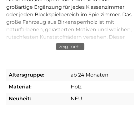
großartige Ergänzung für jedes Klassenzimmer
oder jeden Blockspielbereich im Spielzimmer. Das
große Fahrzeug aus Birkensperrholz ist mit
naturfarbenen, gerasterten Motiven und weichen,
rutschfesten Kunststoffrädern versehen. Dieser
robuste Lastwagen lässt sich leicht in jeden
zeig mehr
Blockspielbereich integrieren, um das dramatische
Spiel und das Bauen zu fördern. Wird komplett
montiert geliefert. Ab 2 Jahren.
Altersgruppe:
ab 24 Monaten
Material:
Holz
Neuheit:
NEU