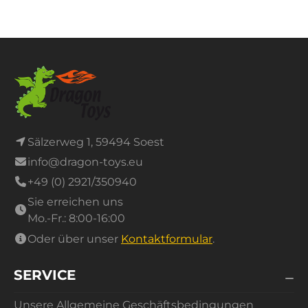
Sälzerweg 1, 59494 Soest
info@dragon-toys.eu
+49 (0) 2921/350940
Sie erreichen uns
Mo.-Fr.: 8:00-16:00
Oder über unser
Kontaktformular
.
SERVICE
Unsere Allgemeine Geschäftsbedingungen