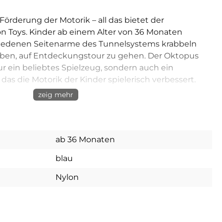
örderung der Motorik – all das bietet der
n Toys. Kinder ab einem Alter von 36 Monaten
iedenen Seitenarme des Tunnelsystems krabbeln
aben, auf Entdeckungstour zu gehen. Der Oktopus
ur ein beliebtes Spielzeug, sondern auch ein
 das die Motorik der Kinder spielerisch verbessert.
zeig mehr
 eine besondere Herausforderung für die Grobmotorik
ewegen auf allen Vieren, das Krabbeln durch die
nnel fördert die Wahrnehmung, die Hand-Auge-
obmotorik im Allgemeinen. Insbesondere die
ab 36 Monaten
ltersgruppe, wie die Drei- und Vierjährigen,
blau
erschiedlichen Herausforderungen des Tunnelsystems.
 die Kleinen heraus und sorgt gleichzeitig für großen
Nylon
r farbenfrohe Nylontunnel, die mit der Mitte fest