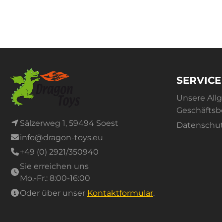
SERVICE
Unsere All
Geschäfts
Sälzerweg 1, 59494 Soest
Datenschu
info@dragon-toys.eu
+49 (0) 2921/350940
Sie erreichen uns
Mo.-Fr.: 8:00-16:00
Oder über unser
Kontaktformular
.