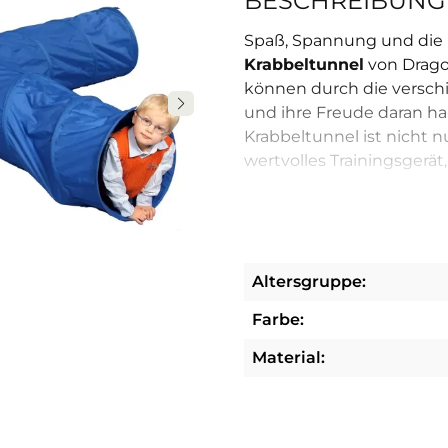
BESCHREIBUNG
Spaß, Spannung und die F
Krabbeltunnel
von Drago
können durch die versch
und ihre Freude daran h
Krabbeltunnel ist nicht n
wertvolles Trainingsgerät,
Der Krabbeltunnel stellt
der Kinder dar. Das Fortb
geraden und kurvigen Tu
Koordination und die Gr
Altersgruppe:
jüngeren Kinder der Ziela
Farbe:
profitieren von den unt
Der Krabbeltunnel fordert
Material:
Spaß.
Der Krabbeltunnel hat vie