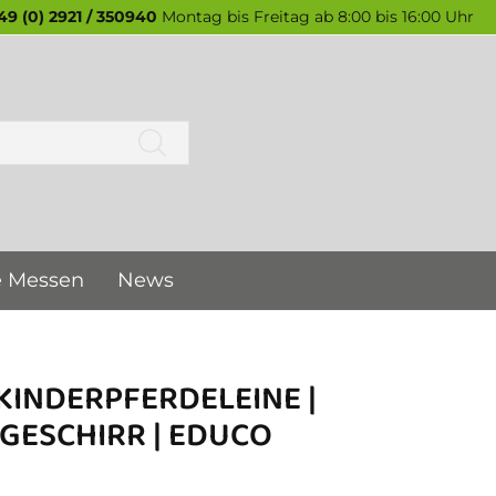
49 (0) 2921 / 350940
Montag bis Freitag ab 8:00 bis 16:00 Uhr
e Messen
News
 KINDERPFERDELEINE |
GESCHIRR | EDUCO