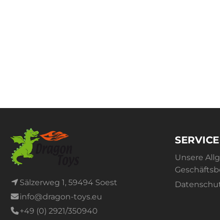
SERVICE
Unsere All
Geschäfts
Sälzerweg 1, 59494 Soest
Datenschu
info@dragon-toys.eu
+49 (0) 2921/350940