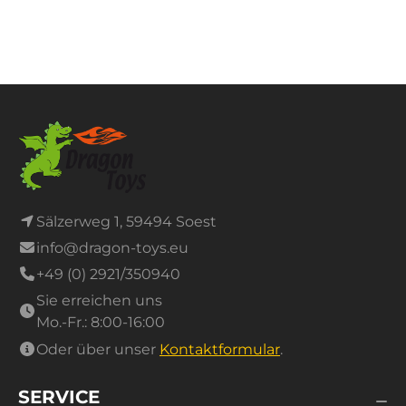
Zusammensetzen der Stäbe Feinmotorik und
Augen-Hand-Koordination. Das stetige Verändern
der Konstruktionen und die zahlreichen
Kombinationsmöglichkeiten der Magnetteile
regen die Fantasie an - grenzenloser Bauspaß
inbegriffen.
Spaß für groß und klein
Pymageo ist geeignet für Kinder ab 36 Monate.
Sälzerweg 1, 59494 Soest
Aber auch ältere Kids und spielbegeisterte
Erwachsene werden auf ihre Kosten kommen. Da
info@dragon-toys.eu
die Stahlkugeln der Bauteile an den
+49 (0) 2921/350940
Magnetstäben befestigt sind, gehen die Kugeln
Sie erreichen uns
dabei auch nicht verloren und ein sicheres Spielen
Mo.-Fr.: 8:00-16:00
wird gewährleistet. Die Stäbe sind jeweils 6,7 cm
Oder über unser
Kontaktformular
.
lang, das Spielzeug besteht aus Magneten und
Kunststoff in den Farben Weiß und Blau.
SERVICE