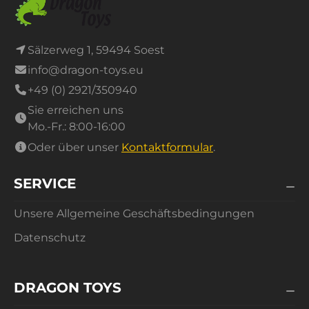
Druckknöpfen befestigt und können für eine
einfache Lagerung schnell abmontiert werden.
- **Vielseitiger Einsatz:** Perfekt geeignet für
Sälzerweg 1, 59494 Soest
Wurfspiele mit Bohnensäcken oder
info@dragon-toys.eu
Schusstraining mit einem Fußball.
+49 (0) 2921/350940
Dieses Fangnetz ist ein Must-have für Schulen,
Sie erreichen uns
Vereine und Freizeitaktivitäten. Egal ob Kinder ihre
Mo.-Fr.: 8:00-16:00
Wurf- oder Schusstechnik verbessern oder einfach
Oder über unser
Kontaktformular
.
Spaß haben möchten – dieses Netz ist immer eine
gute Wahl!
SERVICE
Ab 3 Jahren.
Unsere Allgemeine Geschäftsbedingungen
Datenschutz
DRAGON TOYS