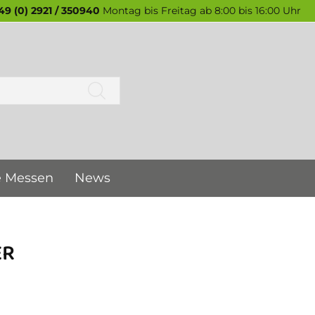
49 (0) 2921 / 350940
Montag bis Freitag ab 8:00 bis 16:00 Uhr
e Messen
News
ER