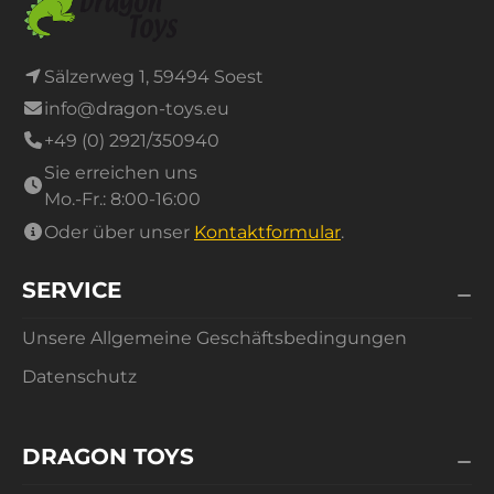
einfachen Elementen dieses Spiels zaubern kann!
Der Sensi Stick von Dragon Toys ist mehr als nur
Sälzerweg 1, 59494 Soest
ein Spiel – er ist ein Partner in der Entwicklung
info@dragon-toys.eu
Ihres Kindes. Durch das Zusammenspiel von
+49 (0) 2921/350940
Kreativität, Konzentration und motorischen
Sie erreichen uns
Fähigkeiten wird Ihr Kind beim Spielen optimal
Mo.-Fr.: 8:00-16:00
gefördert und kann seine Fähigkeiten spielerisch
entdecken und erweitern.
Oder über unser
Kontaktformular
.
Der Sensi Stick – für die kleinen Kreativen von
SERVICE
heute und die großen Denker von morgen!
Unsere Allgemeine Geschäftsbedingungen
Datenschutz
DRAGON TOYS