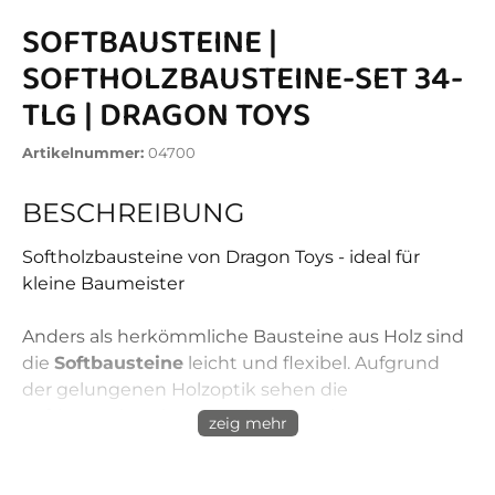
SOFTBAUSTEINE |
SOFTHOLZBAUSTEINE-SET 34-
TLG | DRAGON TOYS
Artikelnummer:
04700
BESCHREIBUNG
Softholzbausteine von Dragon Toys - ideal für
kleine Baumeister
Anders als herkömmliche Bausteine aus Holz sind
die
Softbausteine
leicht und flexibel. Aufgrund
der gelungenen Holzoptik sehen die
Softbausteine aber aus, als wären sie aus echtem
zeig mehr
Holz gefertigt. Die verschiedenen Formen der
soften Steine regen die Fantasie an. Resultat sind