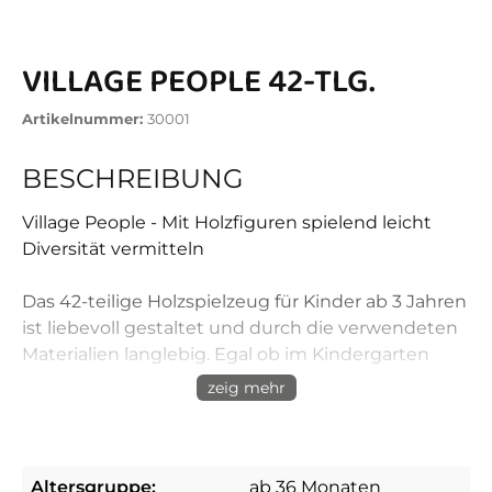
VILLAGE PEOPLE 42-TLG.
Artikelnummer:
30001
BESCHREIBUNG
Village People - Mit Holzfiguren spielend leicht
Diversität vermitteln
Das 42-teilige Holzspielzeug für Kinder ab 3 Jahren
ist liebevoll gestaltet und durch die verwendeten
Materialien langlebig. Egal ob im Kindergarten
oder zu Hause bietet es Kindern unzählige
zeig mehr
Möglichkeiten. Verschiedene Kulturen,
Altersgruppen und Berufe werden spielend
entdeckt.
Altersgruppe:
ab 36 Monaten